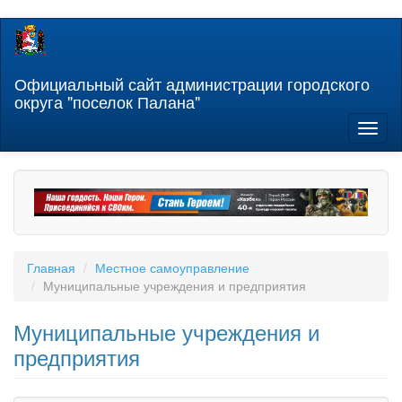
Перейти
к
основному
содержанию
Официальный сайт администрации городского
округа "поселок Палана"
Toggl
naviga
Главная
Местное самоуправление
Муниципальные учреждения и предприятия
Муниципальные учреждения и
предприятия