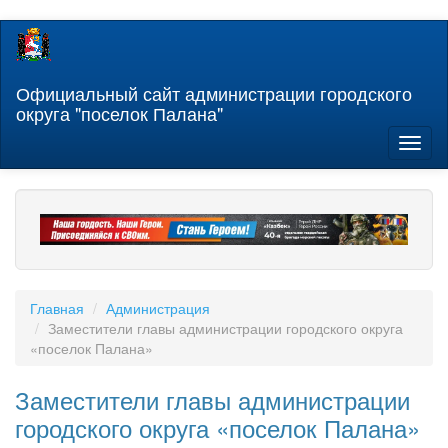
Перейти
к
основному
содержанию
Официальный сайт администрации городского
округа "поселок Палана"
Toggl
naviga
Главная
Администрация
Заместители главы администрации городского округа
«поселок Палана»
Заместители главы администрации
городского округа «поселок Палана»