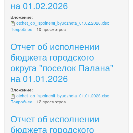
на 01.02.2026
Палана"
на
01.03.2026
Вложение:
otchet_ob_ispolnenii_byudzheta_01.02.2026.xlsx
Подробнее
о
10 просмотров
Отчет
об
Отчет об исполнении
исполнении
бюджета
бюджета городского
городского
округа "поселок Палана"
округа
"поселок
на 01.01.2026
Палана"
на
01.02.2026
Вложение:
otchet_ob_ispolnenii_byudzheta_01.01.2026.xlsx
Подробнее
о
12 просмотров
Отчет
об
Отчет об исполнении
исполнении
бюджета
бюджета городского
городского