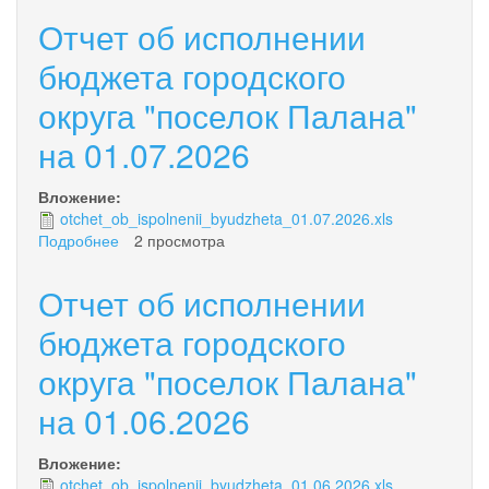
Отчет об исполнении
бюджета городского
округа "поселок Палана"
на 01.07.2026
Вложение:
otchet_ob_ispolnenii_byudzheta_01.07.2026.xls
Подробнее
о
2 просмотра
Отчет
об
Отчет об исполнении
исполнении
бюджета
бюджета городского
городского
округа "поселок Палана"
округа
"поселок
на 01.06.2026
Палана"
на
01.07.2026
Вложение:
otchet_ob_ispolnenii_byudzheta_01.06.2026.xls