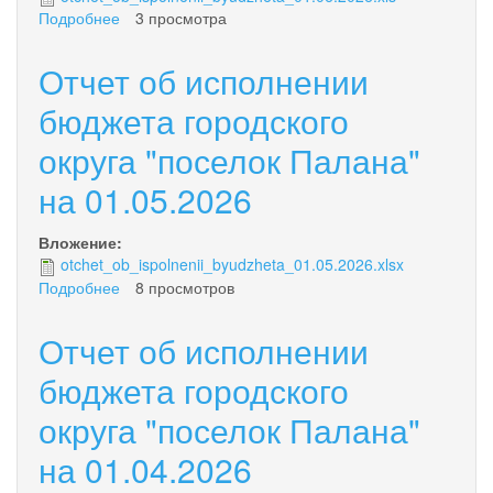
Подробнее
о
3 просмотра
Отчет
об
Отчет об исполнении
исполнении
бюджета
бюджета городского
городского
округа "поселок Палана"
округа
"поселок
на 01.05.2026
Палана"
на
01.06.2026
Вложение:
otchet_ob_ispolnenii_byudzheta_01.05.2026.xlsx
Подробнее
о
8 просмотров
Отчет
об
Отчет об исполнении
исполнении
бюджета
бюджета городского
городского
округа "поселок Палана"
округа
"поселок
на 01.04.2026
Палана"
на