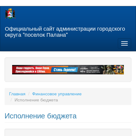
Перейти
к
основному
содержанию
Официальный сайт администрации городского
округа "поселок Палана"
Toggl
naviga
Главная
Финансовое управление
Исполнение бюджета
Исполнение бюджета