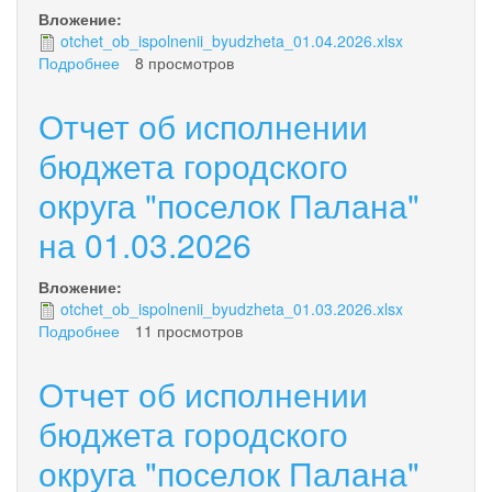
01.05.2026
Вложение:
otchet_ob_ispolnenii_byudzheta_01.04.2026.xlsx
Подробнее
о
8 просмотров
Отчет
об
Отчет об исполнении
исполнении
бюджета
бюджета городского
городского
округа "поселок Палана"
округа
"поселок
на 01.03.2026
Палана"
на
01.04.2026
Вложение:
otchet_ob_ispolnenii_byudzheta_01.03.2026.xlsx
Подробнее
о
11 просмотров
Отчет
об
Отчет об исполнении
исполнении
бюджета
бюджета городского
городского
округа "поселок Палана"
округа
"поселок