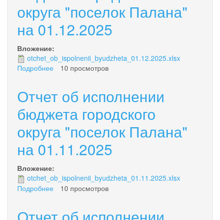
округа "поселок Палана"
округа
"поселок
на 01.12.2025
Палана"
на
01.01.2026
Вложение:
otchet_ob_ispolnenii_byudzheta_01.12.2025.xlsx
Подробнее
о
10 просмотров
Отчет
об
Отчет об исполнении
исполнении
бюджета
бюджета городского
городского
округа "поселок Палана"
округа
"поселок
на 01.11.2025
Палана"
на
01.12.2025
Вложение:
otchet_ob_ispolnenii_byudzheta_01.11.2025.xlsx
Подробнее
о
10 просмотров
Отчет
об
Отчет об исполнении
исполнении