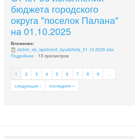
бюджета
бюджета городского
городского
округа "поселок Палана"
округа
"поселок
на 01.10.2025
Палана"
на
01.11.2025
Вложение:
otchet_ob_ispolnenii_byudzheta_01.10.2025.xlsx
Подробнее
о
13 просмотров
Отчет
об
1
2
3
4
5
6
7
8
9
…
исполнении
бюджета
следующая ›
последняя »
городского
округа
"поселок
Палана"
на
01.10.2025