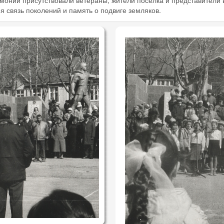
онии присутствовали ветераны, жители посёлка и представители в
 связь поколений и память о подвиге земляков.