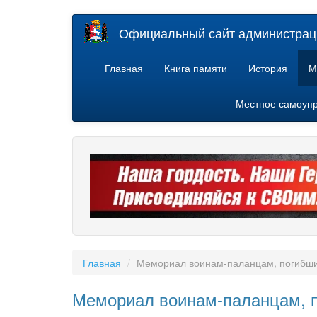
Перейти
Официальный сайт администраци
к
основному
содержанию
Главная
Книга памяти
История
М
Местное самоуп
Главная
Мемориал воинам-паланцам, погибши
Мемориал воинам-паланцам, п