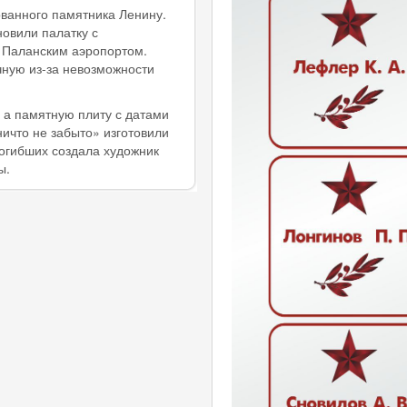
ванного памятника Ленину.
новили палатку с
 Паланским аэропортом.
чную из-за невозможности
 а памятную плиту с датами
ичто не забыто» изготовили
огибших создала художник
ы.