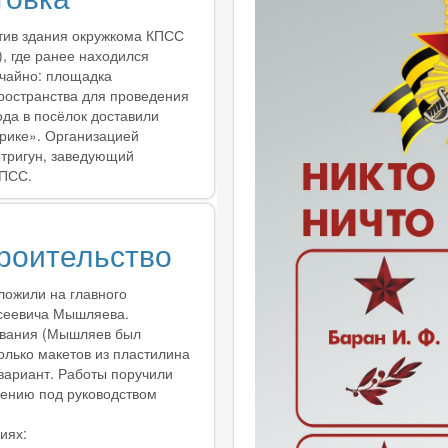
тив здания окружкома КПСС
, где ранее находился
учайно: площадка
ространства для проведения
да в посёлок доставили
рике». Организацией
тригун, заведующий
КПСС.
роительство
ложили на главного
ксеевича Мышляева.
ования (Мышляев был
олько макетов из пластилина
 вариант. Работы поручили
ению под руководством
иях: