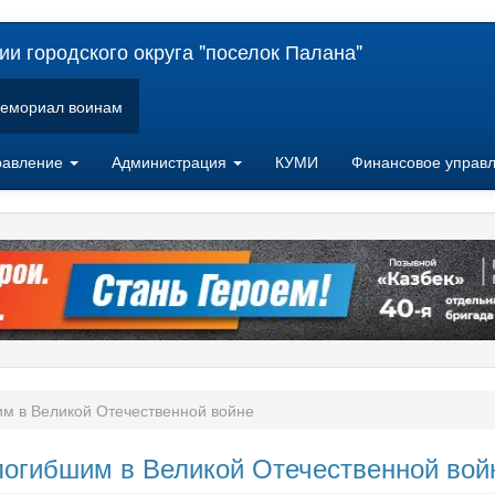
и городского округа "поселок Палана"
емориал воинам
равление
Администрация
КУМИ
Финансовое управ
м в Великой Отечественной войне
огибшим в Великой Отечественной вой