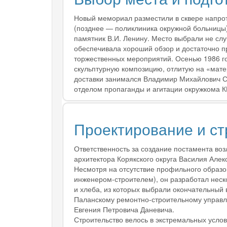
Новый мемориал разместили в сквере напро
(позднее — поликлиника окружной больницы)
памятник В.И. Ленину. Место выбрали не сл
обеспечивала хороший обзор и достаточно п
торжественных мероприятий. Осенью 1986 го
скульптурную композицию, отлитую на «мате
доставки занимался Владимир Михайлович С
отделом пропаганды и агитации окружкома 
Проектирование и ст
Ответственность за создание постамента воз
архитектора Корякского округа Василия Але
Несмотря на отсутствие профильного образ
инженером-строителем), он разработал неск
и хлеба, из которых выбрали окончательный
Паланскому ремонтно-строительному управл
Евгения Петровича Даневича.
Строительство велось в экстремальных услов