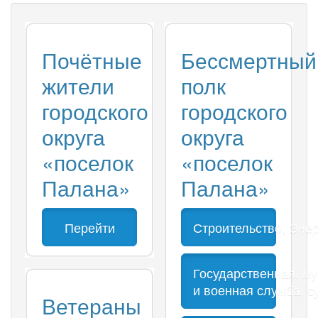
Почётные
Бессмертный
жители
полк
городского
городского
округа
округа
«поселок
«поселок
Палана»
Палана»
Перейти
Строительство, Энер
Государственная, м
и военная служба, с
Ветераны