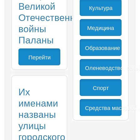
Великой
Культура
Отечественной
войны
Медицина
Паланы
Образование
Перейти
Оленеводство, сель
Спорт
Их
именами
Средства массовой
названы
улицы
городского