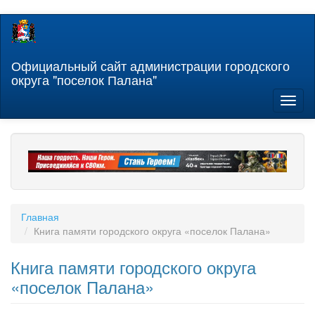
Перейти
к
основному
содержанию
Официальный сайт администрации городского
округа "поселок Палана"
Toggl
naviga
Главная
Книга памяти городского округа «поселок Палана»
Книга памяти городского округа
«поселок Палана»