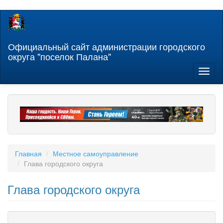
Перейти
к
основному
содержанию
Официальный сайт администрации городского
округа "поселок Палана"
Toggl
naviga
Главная
Местное самоуправление
Глава городского округа
Глава городского округа