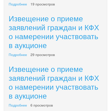
участков
Подробнее
о
19 просмотров
для
Извещение
предоставления
о
Извещение о приеме
в
приеме
целях
заявлений
заявлений граждан и КФХ
индивидуального
граждан
жилищного
о намерении участвовать
и
строительства.
КФХ
в аукционе
о
намерении
участвовать
Подробнее
о
29 просмотров
в
Извещение
аукционе
о
Извещение о приеме
приеме
заявлений
заявлений граждан и КФХ
граждан
о намерении участвовать
и
КФХ
в аукционе
о
намерении
участвовать
Подробнее
о
6 просмотров
в
Извещение