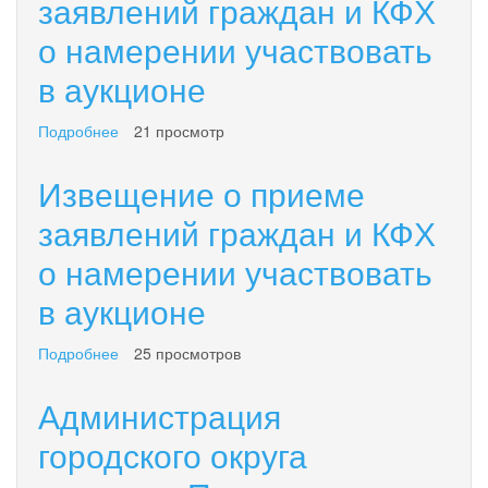
заявлений граждан и КФХ
граждан
о намерении участвовать
и
КФХ
в аукционе
о
намерении
участвовать
Подробнее
о
21 просмотр
в
Извещение
аукционе
о
Извещение о приеме
приеме
заявлений
заявлений граждан и КФХ
граждан
о намерении участвовать
и
КФХ
в аукционе
о
намерении
участвовать
Подробнее
о
25 просмотров
в
Извещение
аукционе
о
Администрация
приеме
заявлений
городского округа
граждан
и