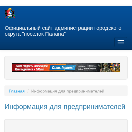
Перейти
к
основному
содержанию
Официальный сайт администрации городского
округа "поселок Палана"
Toggl
naviga
Главная
Информация для предпринимателей
Информация для предпринимателей