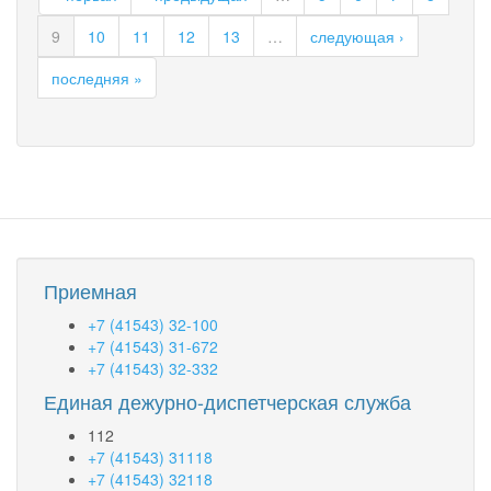
заявлений
9
10
11
12
13
…
следующая ›
граждан
и
последняя »
КФХ
о
намерении
участвовать
в
аукционе
Приемная
+7 (41543) 32-100
+7 (41543) 31-672
+7 (41543) 32-332
Единая дежурно-диспетчерская служба
112
+7 (41543) 31118
+7 (41543) 32118