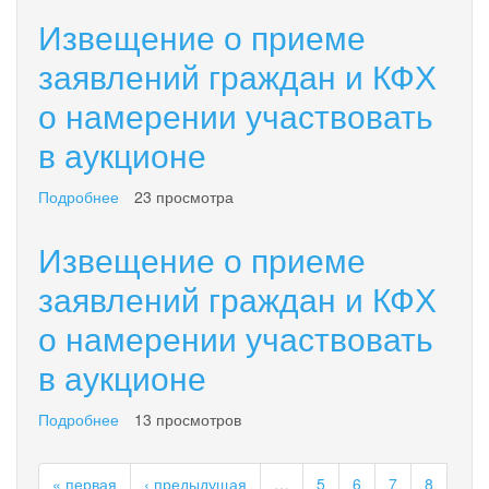
аукционе
о
Извещение о приеме
приеме
заявлений
заявлений граждан и КФХ
граждан
о намерении участвовать
и
КФХ
в аукционе
о
намерении
участвовать
Подробнее
о
23 просмотра
в
Извещение
аукционе
о
Извещение о приеме
приеме
заявлений
заявлений граждан и КФХ
граждан
о намерении участвовать
и
КФХ
в аукционе
о
намерении
участвовать
Подробнее
о
13 просмотров
в
Извещение
аукционе
о
« первая
‹ предыдущая
…
5
6
7
8
приеме