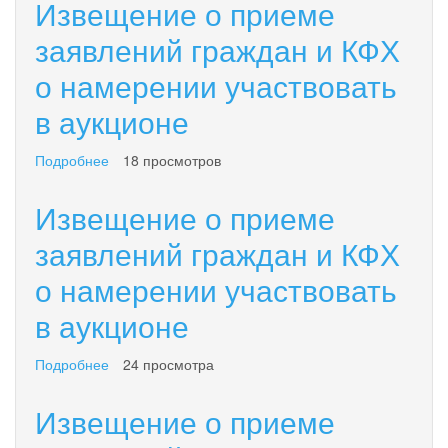
Извещение о приеме
заявлений граждан и КФХ
о намерении участвовать
в аукционе
Подробнее
о
18 просмотров
Извещение
о
Извещение о приеме
приеме
заявлений
заявлений граждан и КФХ
граждан
о намерении участвовать
и
КФХ
в аукционе
о
намерении
участвовать
Подробнее
о
24 просмотра
в
Извещение
аукционе
о
Извещение о приеме
приеме
заявлений