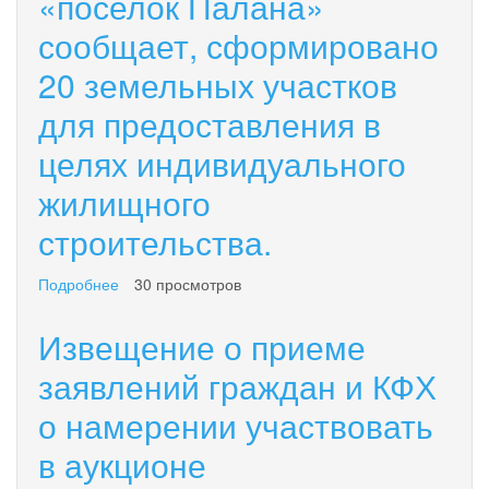
«поселок Палана»
КФХ
сообщает, сформировано
о
намерении
20 земельных участков
участвовать
в
для предоставления в
аукционе
целях индивидуального
жилищного
строительства.
Подробнее
о
30 просмотров
Администрация
городского
Извещение о приеме
округа
«поселок
заявлений граждан и КФХ
Палана»
о намерении участвовать
сообщает,
сформировано
в аукционе
20
земельных