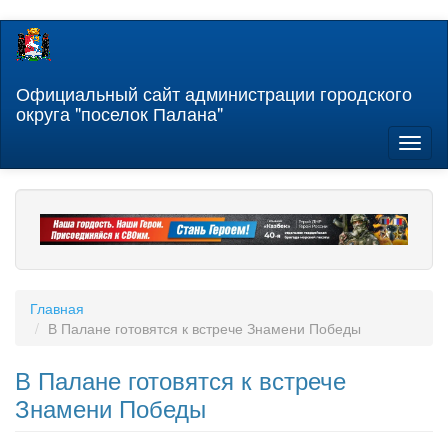
Перейти
к
основному
содержанию
Официальный сайт администрации городского
округа "поселок Палана"
Toggl
naviga
Главная
В Палане готовятся к встрече Знамени Победы
В Палане готовятся к встрече
Знамени Победы