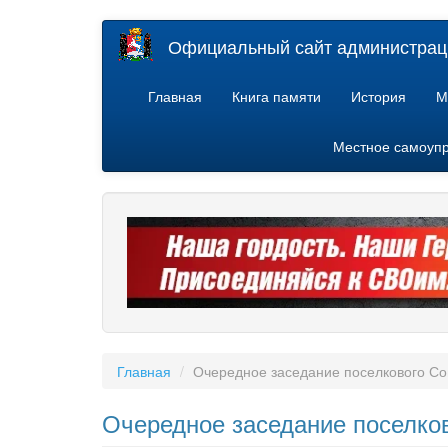
Перейти
Официальный сайт администраци
к
основному
содержанию
Главная
Книга памяти
История
М
Местное самоуп
Главная
Очередное заседание поселкового Со
Очередное заседание поселков