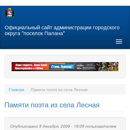
Перейти
к
основному
содержанию
Официальный сайт администрации городского
округа "поселок Палана"
Toggl
naviga
Главная
Памяти поэта из села Лесная
Памяти поэта из села Лесная
Опубликовано 9 декабря, 2009 - 19:09 пользователем