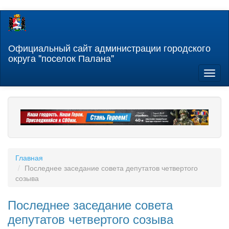
Перейти
к
основному
содержанию
Официальный сайт администрации городского
округа "поселок Палана"
Toggl
naviga
Главная
Последнее заседание совета депутатов четвертого
созыва
Последнее заседание совета
депутатов четвертого созыва