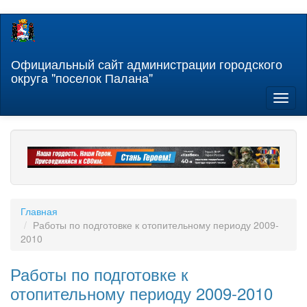
Перейти
к
основному
содержанию
Официальный сайт администрации городского
округа "поселок Палана"
Toggl
naviga
Главная
Работы по подготовке к отопительному периоду 2009-
2010
Работы по подготовке к
отопительному периоду 2009-2010