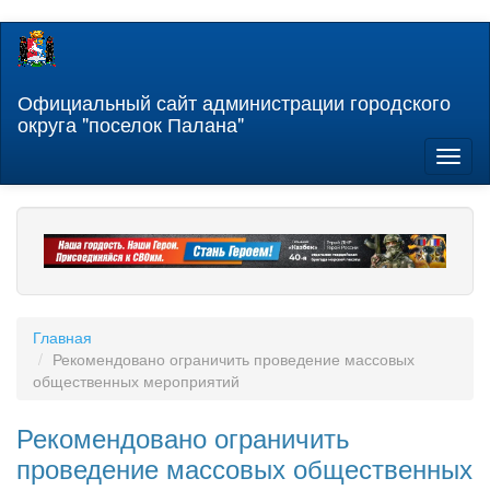
Перейти
к
основному
содержанию
Официальный сайт администрации городского
округа "поселок Палана"
Toggl
naviga
Главная
Рекомендовано ограничить проведение массовых
общественных мероприятий
Рекомендовано ограничить
проведение массовых общественных