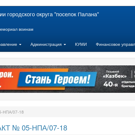
и городского округа "поселок Палана"
емориал воинам
равление
Администрация
КУМИ
Финансовое управ
-НПА/07-18
Т № 05-НПА/07-18