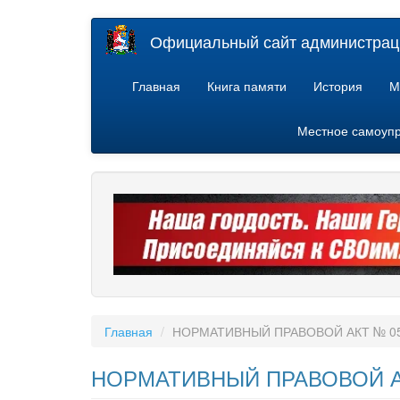
Перейти
Официальный сайт администраци
к
основному
содержанию
Главная
Книга памяти
История
М
Местное самоуп
Главная
НОРМАТИВНЫЙ ПРАВОВОЙ АКТ № 05
НОРМАТИВНЫЙ ПРАВОВОЙ АК