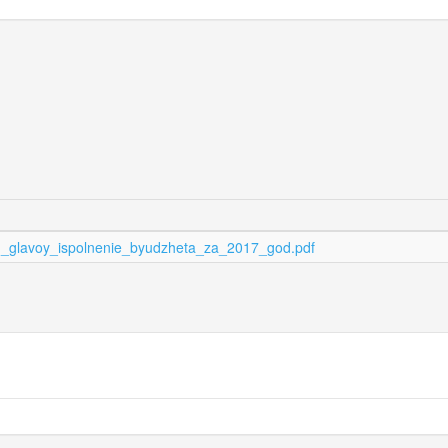
_glavoy_ispolnenie_byudzheta_za_2017_god.pdf