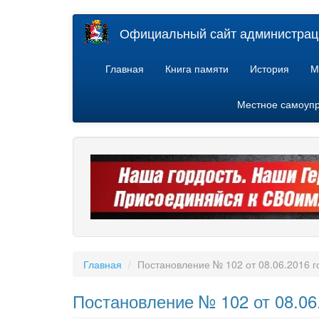
Перейти
Официальный сайт администраци
к
основному
содержанию
Главная
Книга памяти
История
М
Местное самоуп
Главная
Постановление № 102 от 08.06.2016 г
Постановление № 102 от 08.06