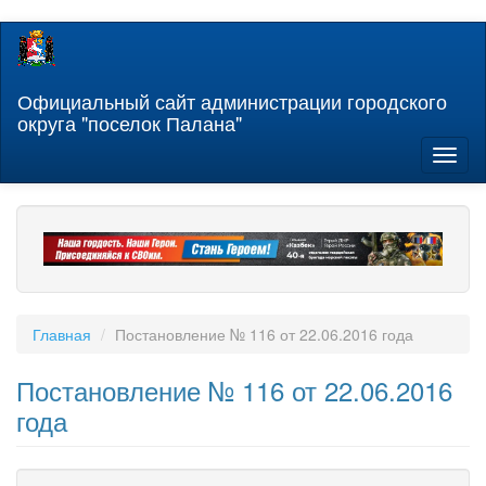
Перейти
к
основному
содержанию
Официальный сайт администрации городского
округа "поселок Палана"
Toggl
naviga
Главная
Постановление № 116 от 22.06.2016 года
Постановление № 116 от 22.06.2016
года