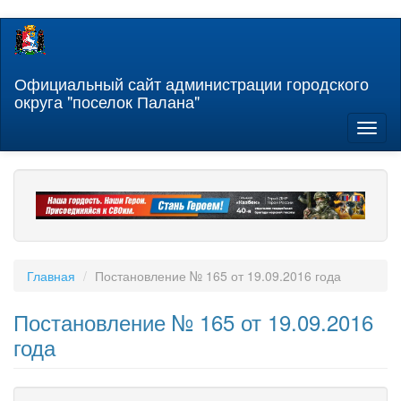
Перейти
к
основному
содержанию
Официальный сайт администрации городского
округа "поселок Палана"
Toggl
naviga
Главная
Постановление № 165 от 19.09.2016 года
Постановление № 165 от 19.09.2016
года