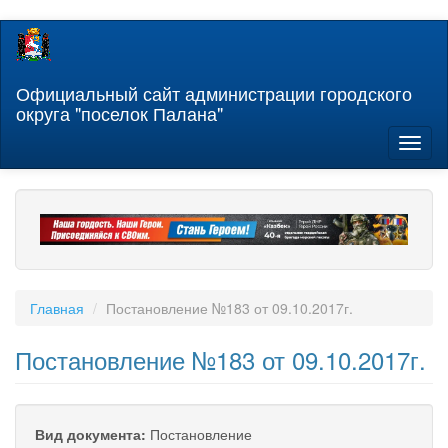
Перейти
к
основному
содержанию
Официальный сайт администрации городского
округа "поселок Палана"
Toggl
naviga
Главная
Постановление №183 от 09.10.2017г.
Постановление №183 от 09.10.2017г.
Вид документа:
Постановление