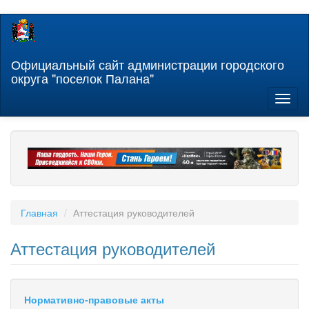
Перейти
к
основному
содержанию
Официальный сайт администрации городского
округа "поселок Палана"
Toggl
naviga
Главная
Аттестация руководителей
Аттестация руководителей
Нормативно-правовые акты