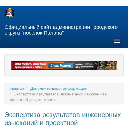
Перейти
к
основному
содержанию
Официальный сайт администрации городского
округа "поселок Палана"
Toggl
naviga
Главная
Дополнительная информация
Экспертиза результатов инженерных изысканий и
проектной документации
Экспертиза результатов инженерных
изысканий и проектной