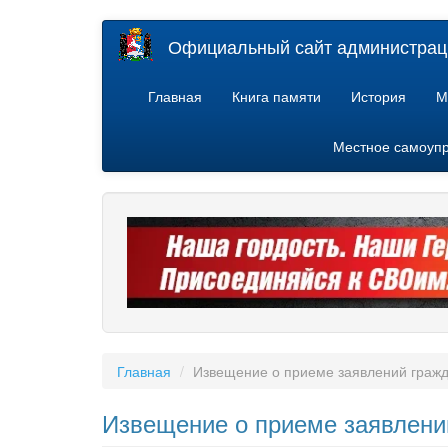
Перейти
Официальный сайт администраци
к
основному
содержанию
Главная
Книга памяти
История
М
Местное самоуп
Главная
Извещение о приеме заявлений гражд
Извещение о приеме заявлений