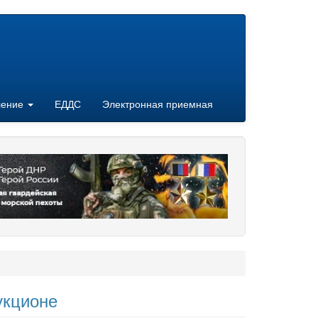
ление
ЕДДС
Электронная приемная
укционе