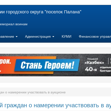
и городского округа "поселок Палана"
емориал воинам
равление
Администрация
КУМИ
Финансовое управ
ан о намерении участвовать в аукционе
 граждан о намерении участвовать в а