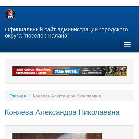
Перейти
к
основному
содержанию
Официальный сайт администрации городского
округа "поселок Палана"
Toggl
naviga
Главная
Коняева Александра Николаевна
Коняева Александра Николаевна