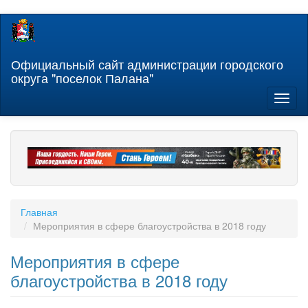
Перейти
к
основному
содержанию
Официальный сайт администрации городского
округа "поселок Палана"
Toggl
naviga
Главная
Мероприятия в сфере благоустройства в 2018 году
Мероприятия в сфере
благоустройства в 2018 году