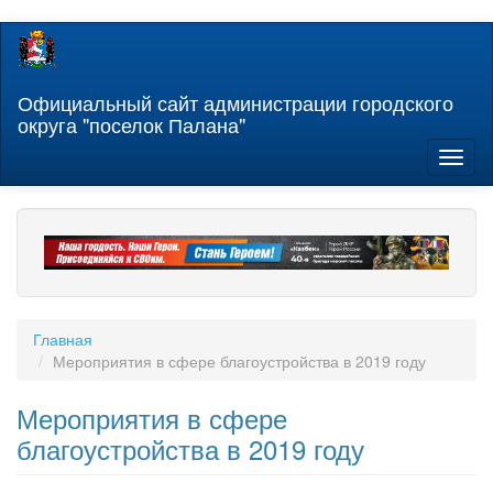
Перейти
к
основному
содержанию
Официальный сайт администрации городского
округа "поселок Палана"
Toggl
naviga
Главная
Мероприятия в сфере благоустройства в 2019 году
Мероприятия в сфере
благоустройства в 2019 году