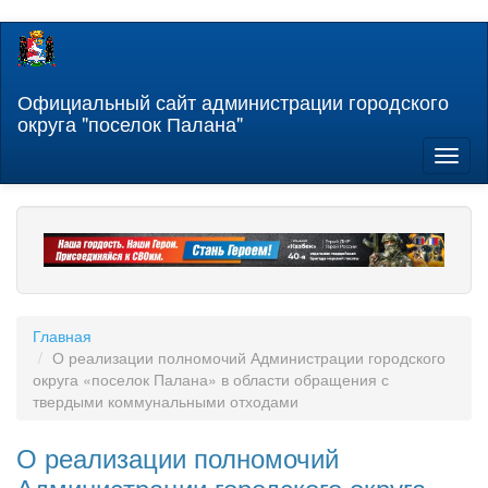
Перейти
к
основному
содержанию
Официальный сайт администрации городского
округа "поселок Палана"
Toggl
naviga
Главная
О реализации полномочий Администрации городского
округа «поселок Палана» в области обращения с
твердыми коммунальными отходами
О реализации полномочий
Администрации городского округа