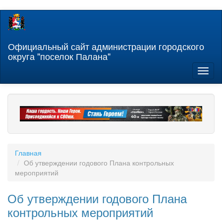
Перейти
к
основному
содержанию
Официальный сайт администрации городского
округа "поселок Палана"
Toggl
naviga
Главная
Об утверждении годового Плана контрольных
мероприятий
Об утверждении годового Плана
контрольных мероприятий