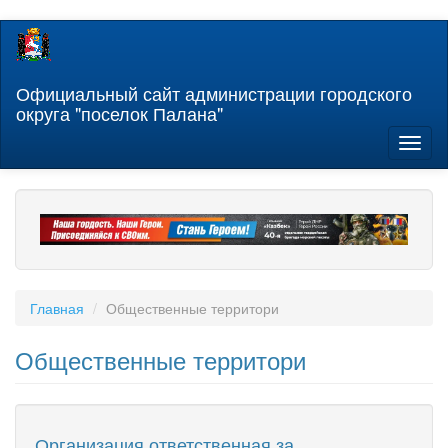
Перейти
к
основному
содержанию
Официальный сайт администрации городского
округа "поселок Палана"
Toggl
naviga
Главная
Общественные территори
Общественные территори
Организация ответственная за