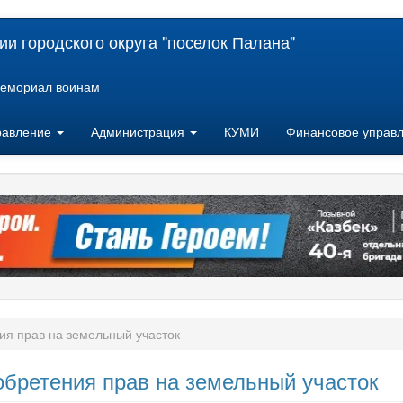
и городского округа "поселок Палана"
емориал воинам
равление
Администрация
КУМИ
Финансовое управ
ия прав на земельный участок
обретения прав на земельный участок