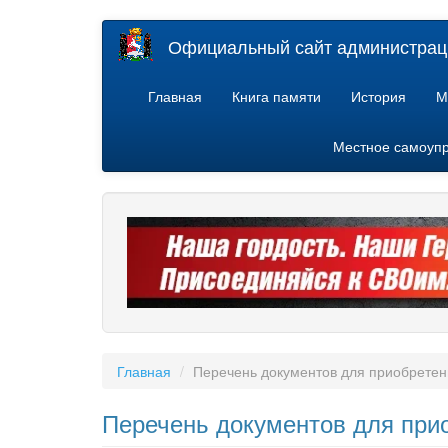
Перейти
Официальный сайт администраци
к
основному
содержанию
Главная
Книга памяти
История
М
Местное самоуп
Главная
Перечень документов для приобретен
Перечень документов для при