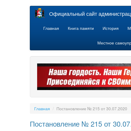
Перейти
Официальный сайт администраци
к
основному
содержанию
Главная
Книга памяти
История
М
Местное самоуп
Главная
Постановление № 215 от 30.07.2020
Постановление № 215 от 30.07