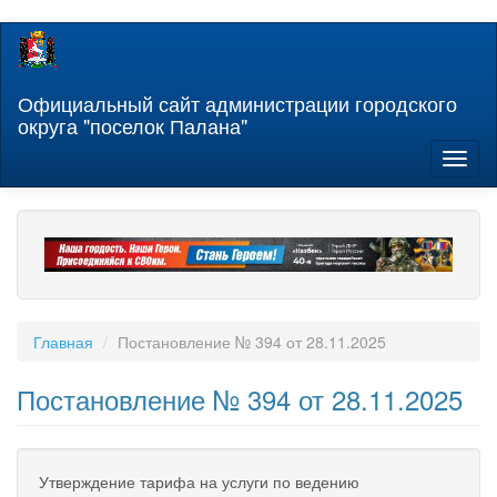
Перейти
к
основному
содержанию
Официальный сайт администрации городского
округа "поселок Палана"
Toggl
naviga
Главная
Постановление № 394 от 28.11.2025
Постановление № 394 от 28.11.2025
Утверждение тарифа на услуги по ведению