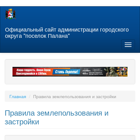
Перейти
к
основному
содержанию
Официальный сайт администрации городского
округа "поселок Палана"
Toggl
naviga
Главная
Правила землепользования и застройки
Правила землепользования и
застройки