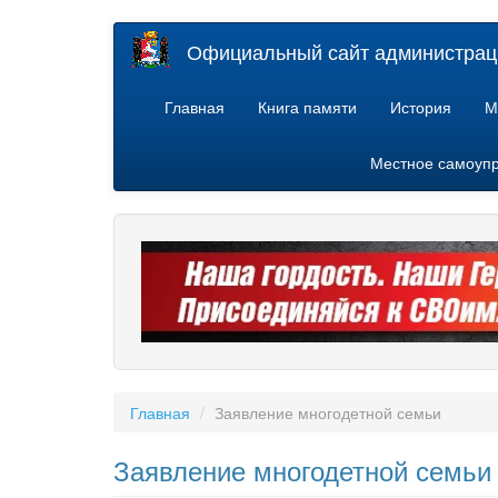
Перейти
Официальный сайт администраци
к
основному
содержанию
Главная
Книга памяти
История
М
Местное самоуп
Главная
Заявление многодетной семьи
Заявление многодетной семьи