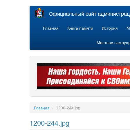
Перейти
Официальный сайт администраци
к
основному
содержанию
Главная
Книга памяти
История
М
Местное самоуп
Главная
1200-244.jpg
1200-244.jpg