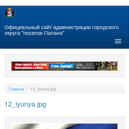
Перейти
к
основному
содержанию
Официальный сайт администрации городского
округа "поселок Палана"
Toggl
naviga
Главная
12_iyunya.jpg
12_iyunya.jpg