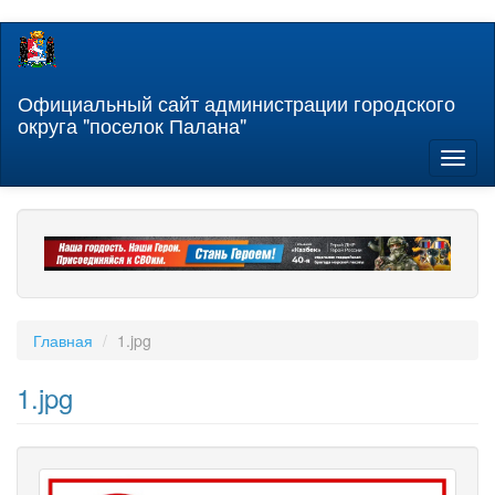
Перейти
к
основному
содержанию
Официальный сайт администрации городского
округа "поселок Палана"
Toggl
naviga
Главная
1.jpg
1.jpg