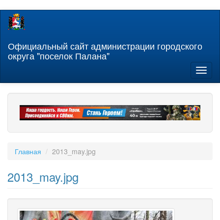
Перейти
к
основному
содержанию
Официальный сайт администрации городского
округа "поселок Палана"
Toggl
naviga
Главная
2013_may.jpg
2013_may.jpg