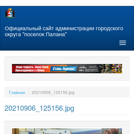
Перейти
к
основному
содержанию
Официальный сайт администрации городского
округа "поселок Палана"
Toggl
naviga
Главная
20210906_125156.jpg
20210906_125156.jpg