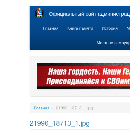
Перейти
Официальный сайт администраци
к
основному
содержанию
Главная
Книга памяти
История
М
Местное самоуп
Главная
21996_18713_1.jpg
21996_18713_1.jpg