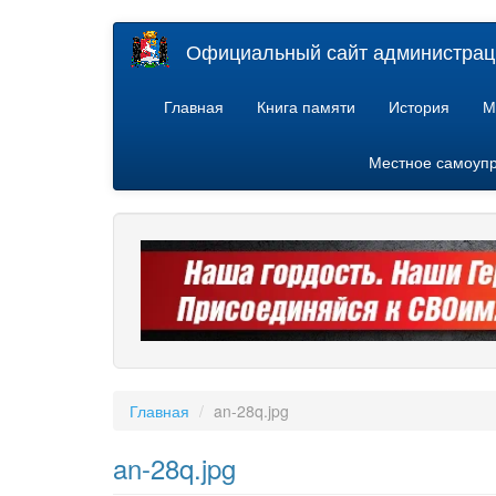
Перейти
Официальный сайт администраци
к
основному
содержанию
Главная
Книга памяти
История
М
Местное самоуп
Главная
an-28q.jpg
an-28q.jpg