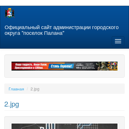
Перейти
к
основному
содержанию
Официальный сайт администрации городского
округа "поселок Палана"
Toggl
naviga
Главная
2.jpg
2.jpg