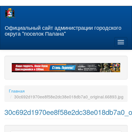
Перейти
к
основному
содержанию
Официальный сайт администрации городского
округа "поселок Палана"
Toggl
naviga
Главная
30c692d1970ee8f58e2dc38e018db7a0_original.66893.jpg
30c692d1970ee8f58e2dc38e018db7a0_ori