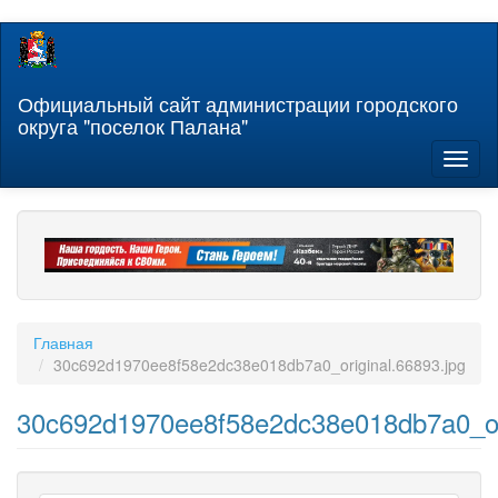
Перейти
к
основному
содержанию
Официальный сайт администрации городского
округа "поселок Палана"
Toggl
naviga
Главная
30c692d1970ee8f58e2dc38e018db7a0_original.66893.jpg
30c692d1970ee8f58e2dc38e018db7a0_ori