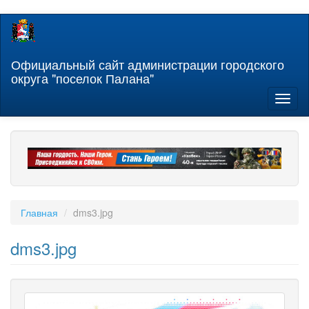
Перейти
к
основному
содержанию
Официальный сайт администрации городского
округа "поселок Палана"
Toggl
naviga
Главная
dms3.jpg
dms3.jpg