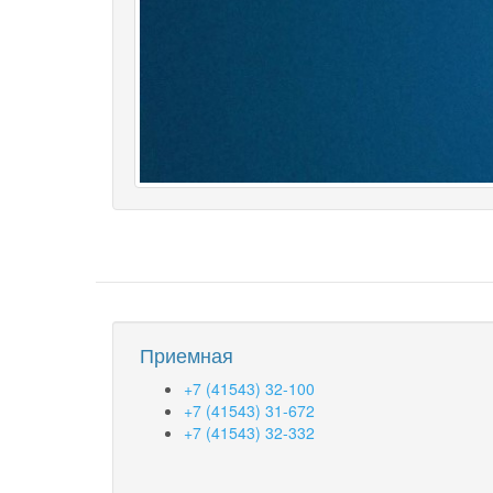
Приемная
+7 (41543) 32-100
+7 (41543) 31-672
+7 (41543) 32-332