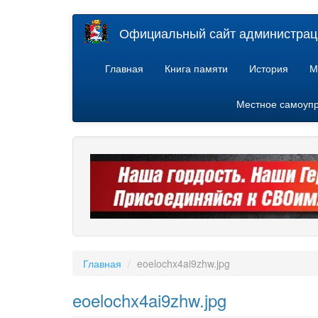
Перейти
Официальный сайт администраци
к
основному
содержанию
Главная
Книга памяти
История
М
Местное самоуп
Главная
eoelochx4ai9zhw.jpg
eoelochx4ai9zhw.jpg