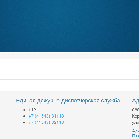
Единая дежурно-диспетчерская служба
Ад
112
688
+7 (41543) 31118
Кор
+7 (41543) 32118
ули
Адм
Па