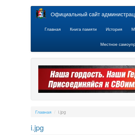
Перейти
Официальный сайт администраци
к
основному
содержанию
Главная
Книга памяти
История
М
Местное самоуп
Главная
i.jpg
i.jpg