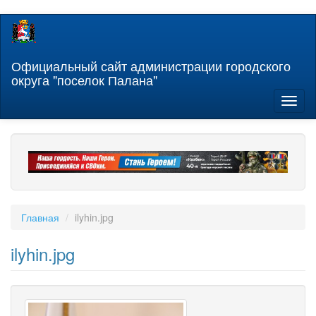
Перейти
к
основному
содержанию
Официальный сайт администрации городского
округа "поселок Палана"
Toggl
naviga
Главная
ilyhin.jpg
ilyhin.jpg