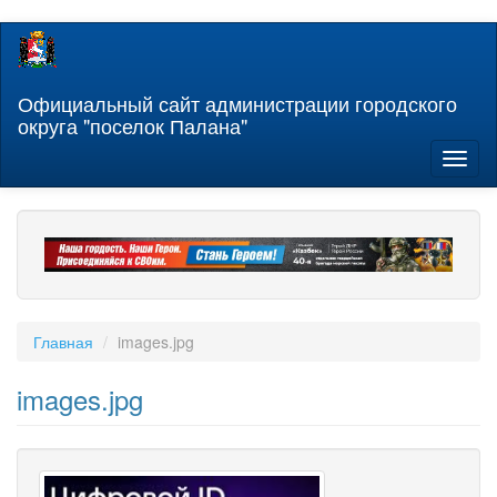
Перейти
к
основному
содержанию
Официальный сайт администрации городского
округа "поселок Палана"
Toggl
naviga
Главная
images.jpg
images.jpg