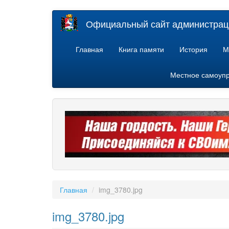
Перейти
Официальный сайт администраци
к
основному
содержанию
Главная
Книга памяти
История
М
Местное самоуп
Главная
img_3780.jpg
img_3780.jpg