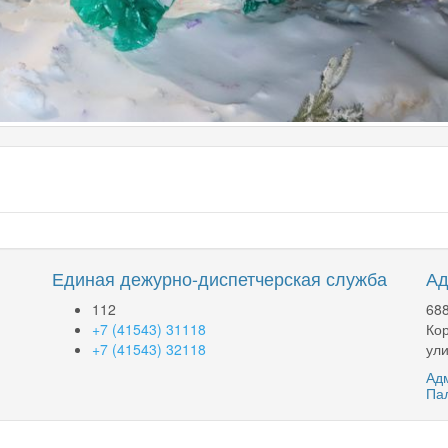
Единая дежурно-диспетчерская служба
Ад
112
688
+7 (41543) 31118
Кор
+7 (41543) 32118
ули
Адм
Па