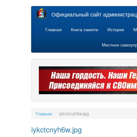
Перейти
Официальный сайт администраци
к
основному
содержанию
Главная
Книга памяти
История
М
Местное самоуп
Главная
iykctcnyh6w.jpg
iykctcnyh6w.jpg