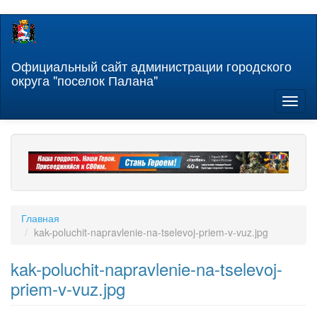
Перейти
к
основному
содержанию
Официальный сайт администрации городского
округа "поселок Палана"
Toggl
naviga
Главная
kak-poluchit-napravlenie-na-tselevoj-priem-v-vuz.jpg
kak-poluchit-napravlenie-na-tselevoj-
priem-v-vuz.jpg